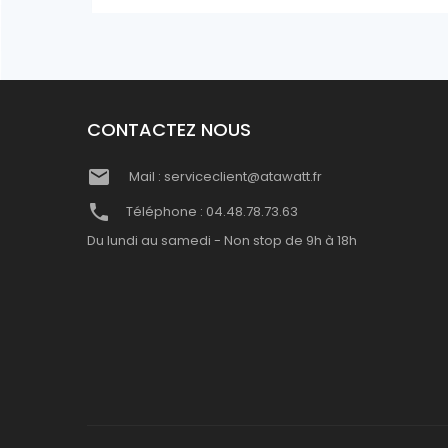
CONTACTEZ NOUS
local_post_office
Mail : serviceclient@atawatt.fr
phone
Téléphone : 04.48.78.73.63
Du lundi au samedi - Non stop de 9h à 18h