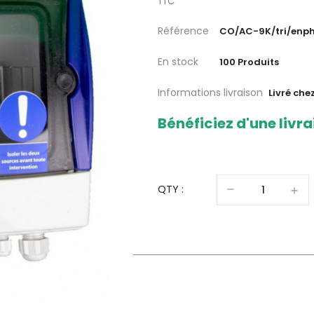
TTC
Référence
CO/AC-9K/tri/enp
En stock
100 Produits
Informations livraison
Livré che
Bénéficiez d'une livra
QTY :