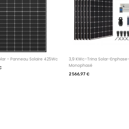
olar - Panneau Solaire 425Wc
3,9 KWc-Trina Solar-Enphase
Monophasé
€
Prix
2 566,97 €