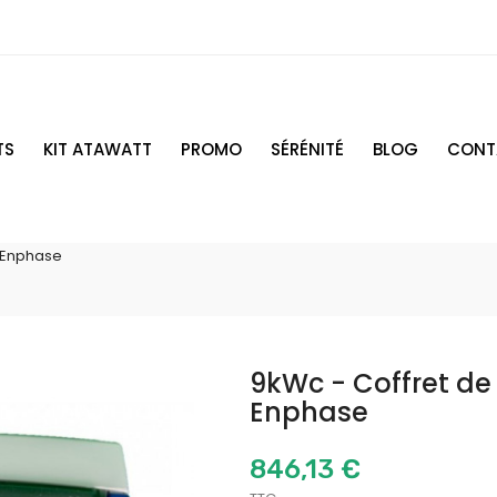
TS
KIT ATAWATT
PROMO
SÉRÉNITÉ
BLOG
CONT
- Enphase
9kWc - Coffret de
Enphase
846,13 €