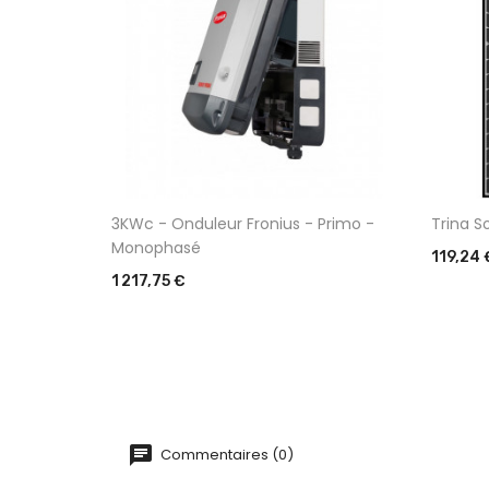
hase-
3KWc - Onduleur Fronius - Primo -
Trina S
Monophasé
Prix
119,24 
Prix
1 217,75 €
Commentaires (0)