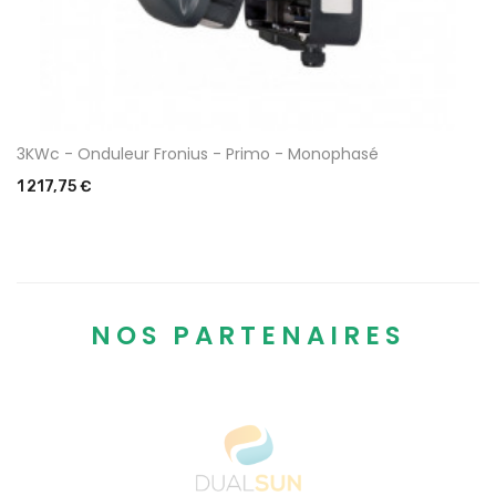
3KWc - Onduleur Fronius - Primo - Monophasé
Prix
1 217,75 €
NOS PARTENAIRES